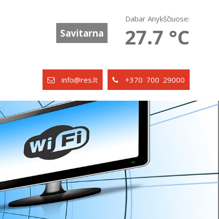
Dabar Anykščiuose:
27.7 °C
Savitarna
info@res.lt
+370 700 29000