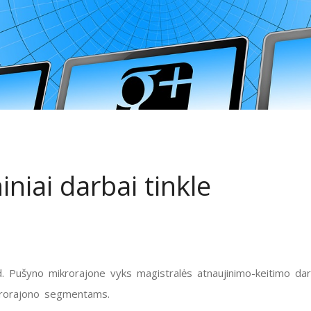
niai darbai tinkle
d. Pušyno mikrorajone vyks magistralės atnaujinimo-keitimo darb
ikrorajono segmentams.