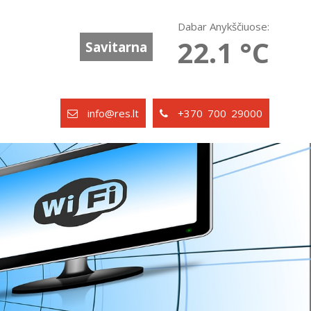
Dabar Anykščiuose:
22.1 °C
Savitarna
info@res.lt
+370 700 29000