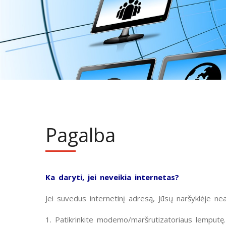
Pagalba
Ka daryti, jei neveikia internetas?
Jei suvedus internetin
į
adresą
,
Jūsų
naršyklėje
nea
1. Patikrinkite
modemo/maršrutizatoriaus
lemput
ę
.