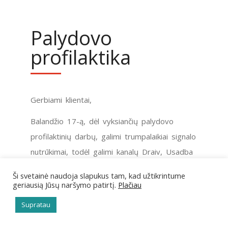
Palydovo
profilaktika
Gerbiami klientai,
Balandžio 17-ą, dėl vyksiančių palydovo
profilaktinių darbų, galimi trumpalaikiai signalo
nutrūkimai, todėl galimi kanalų Draiv, Usadba
ir Ochota y rybalka trikdžiai.
Ši svetainė naudoja slapukus tam, kad užtikrintume
geriausią Jūsų naršymo patirtį.
Plačiau
Supratau
Pagarbiai, administracija