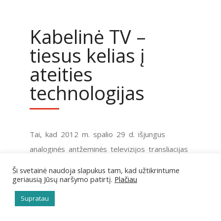
Kabelinė TV –
tiesus kelias į
ateities
technologijas
Tai, kad 2012 m. spalio 29 d. išjungus
analoginės antžeminės televizijos transliacijas
kabelinės televizijos žiūrovai ir toliau galės
Ši svetainė naudoja slapukus tam, kad užtikrintume
žiūrėti analoginę TV, toli gražu nereiškia, kad
geriausią Jūsų naršymo patirtį.
Plačiau
jie negalės naudotis skaitmeninės TV,
Supratau
spartaus interneto ir kitomis informacinės