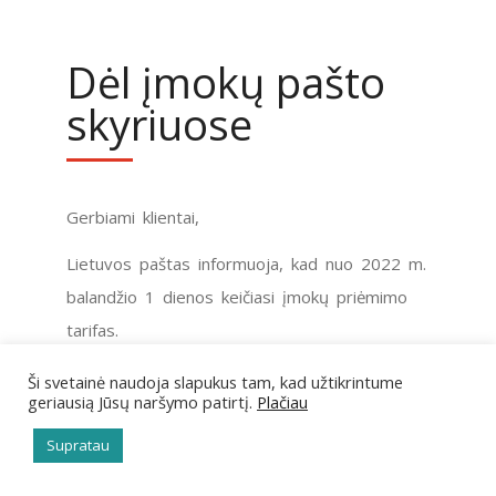
Dėl įmokų pašto
skyriuose
Gerbiami klientai,
Lietuvos paštas informuoja, kad nuo 2022 m.
balandžio 1 dienos keičiasi įmokų priėmimo
tarifas.
Visose Lietuvos pašto paslaugų teikimo
Ši svetainė naudoja slapukus tam, kad užtikrintume
geriausią Jūsų naršymo patirtį.
Plačiau
vietose nuo minėtos datos priimant įmokas
bus taikomas 0,99 Eur įmokos priėmimo
Supratau
mokestis, t.y. mokestis, kurį klientas moka