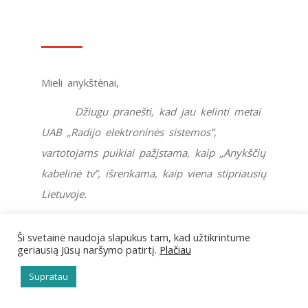
Mieli anykštėnai,
Džiugu pranešti, kad jau kelinti metai
UAB „Radijo elektroninės sistemos”,
vartotojams puikiai pažįstama, kaip „Anykščių
kabelinė tv”, išrenkama, kaip viena stipriausių
Lietuvoje.
„STIPRIAUSI LIETUVOJE LYDERIAI 2017″ –
Ši svetainė naudoja slapukus tam, kad užtikrintume
tai sertifikatas suteikiamas finansiškai
geriausią Jūsų naršymo patirtį.
Plačiau
patikimoms Lietuvos įmonėms bei jų
Supratau
vadovams, pagrindžiantis gerą įmonės bei jos
vadovo kredito istoriją.